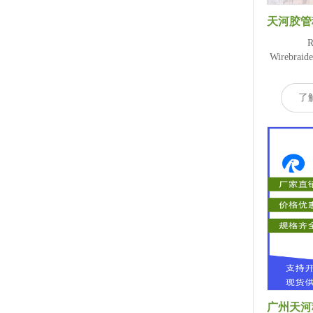
Wirebrai
了