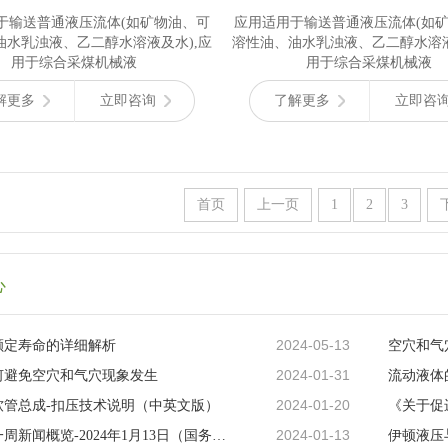
于输送普通液压流体(如矿物油、可
应用适用于输送普通液压流体(如
油水乳浊液、乙二醇水溶液及水),应
溶性油、油水乳浊液、乙二醇水溶液
用于综合采煤机械液
用于综合采煤机械液
解更多
立即咨询
了解更多
立即咨
首页
上一页
1
2
3
心
2024-05-13
额定寿命的详细解析
空穴和气
2024-01-31
何避免空穴和气穴现象发生
2024-01-20
软管总成-扣压技术说明（中英文版）
2024-01-13
液压行业一周新闻概览-2024年1月13日（国务院发布《关于促进液压行业高质量发展的指导意见）
伊顿液压