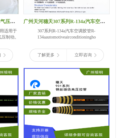
穗天308系列普通气动胶管 汽车气压制动空气管水管 纤维夹层软管
广州天河穗天307系列R-134a汽车空调胶管SAE J206
e应用适用于
307系列R-134a汽车空调胶管R-
气压制动。
134aautomotiveairconditioningho
询
了解更多
立即咨询