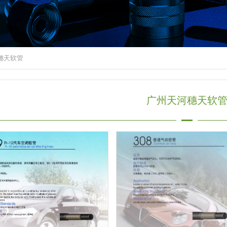
穗天软管
广州天河穗天软