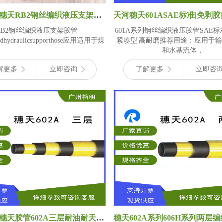
天河胶管穗天RB2钢丝编织液压支架胶管黑色光面/布纹软管 MT/T98及GB/T 3683标准
RB2钢丝编织液压支架胶管
601A系列钢丝编织液压胶管SAE标
dedhydraulicsupporthose应用适用于煤
紧凑型|高耐磨推荐用途：应用于
和水基流体，
解更多
立即咨询
了解更多
立即咨
广州天河穗天胶管602A三层耐油耐天候编织软管