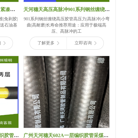
天河穗天601ASAE标准|免剥胶|紧凑型|高耐磨系列钢丝编织高压胶管
天河穗天高压高脉冲901系列钢丝缠绕高压胶管4到6层黑色耐油合成橡胶
准|免剥胶|
901系列钢丝缠绕高压胶管高压力|高脉冲|小弯
输送石油基
曲|高耐磨|长寿命推荐用途：应用于极端高
压、高脉冲的工
询
了解更多
立即咨询
穗天602A系列606H系列两层编织胶管 厂家直销价格优惠 普通液压流体胶管
广州天河穗天602A一层编织胶管采煤与机械耐高温软管-中英版